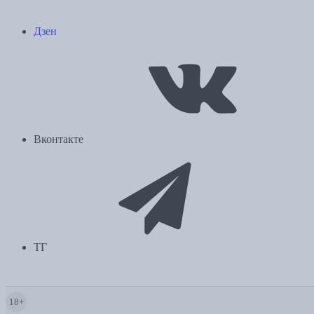
Дзен
Вконтакте
ТГ
18+