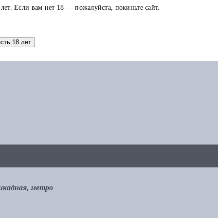
 лет. Если вам нет 18 — пожалуйста, покиньте сайт.
аток по карте можно использовать в других заказах.
есть 18 лет
рикадная, метро