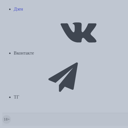
Дзен
Вконтакте
ТГ
18+