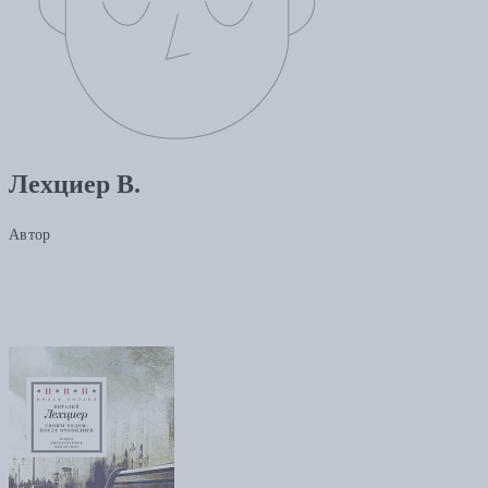
Лехциер В.
Автор