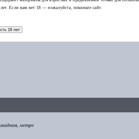
 лет. Если вам нет 18 — пожалуйста, покиньте сайт.
аток по карте можно использовать в других заказах.
есть 18 лет
рикадная, метро