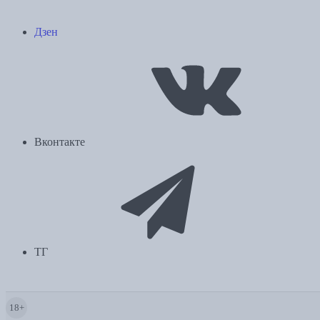
Дзен
Вконтакте
ТГ
18+