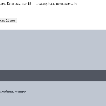
 лет. Если вам нет 18 — пожалуйста, покиньте сайт.
аток по карте можно использовать в других заказах.
есть 18 лет
рикадная, метро