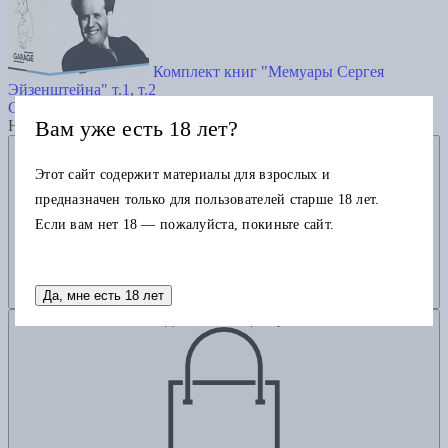
Комплект книг "Мемуары Сергея
Эйзенштейна" т.1, т.2
Сергей Эйзенштейн
Вам уже есть 18 лет?
Нет в наличии
Добавить в избранное
Этот сайт содержит материалы для взрослых и
предназначен только для пользователей старше 18 лет.
Если вам нет 18 — пожалуйста, покиньте сайт.
Да, мне есть 18 лет
Добавить в корзину