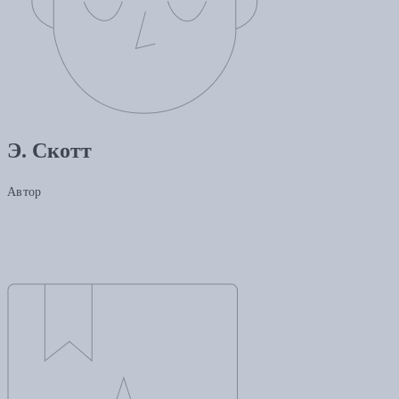
Э. Скотт
Автор