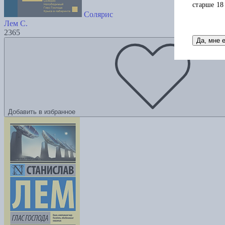
старше 18
Солярис
Лем С.
2365
Да, мне 
Добавить в избранное