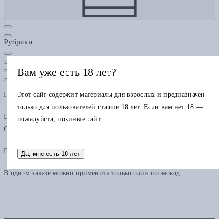
Рубрики
Вам уже есть 18 лет?
Подарочная карта
Этот сайт содержит материалы для взрослых и предназначен
только для пользователей старше 18 лет. Если вам нет 18 —
В одном заказе можно применить только одну подарочную карту.
пожалуйста, покиньте сайт.
Остаток по карте можно использовать в других заказах.
Промокод
Да, мне есть 18 лет
В одном заказе можно применить только один промокод