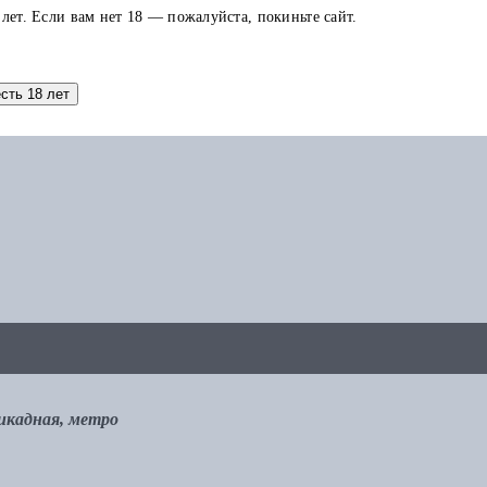
 лет. Если вам нет 18 — пожалуйста, покиньте сайт.
аток по карте можно использовать в других заказах.
есть 18 лет
рикадная, метро