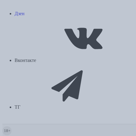
Дзен
Вконтакте
ТГ
18+