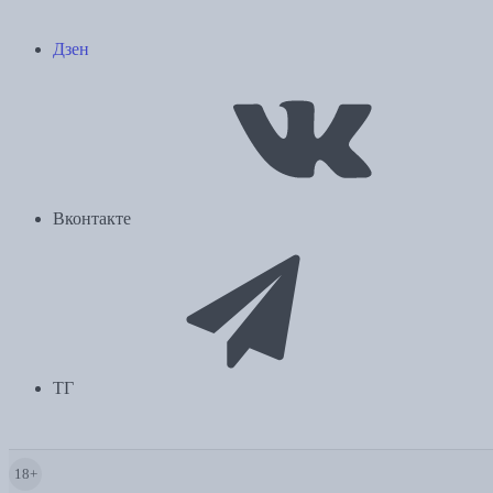
Дзен
Вконтакте
ТГ
18+