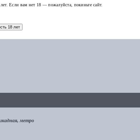
 лет. Если вам нет 18 — пожалуйста, покиньте сайт.
аток по карте можно использовать в других заказах.
есть 18 лет
рикадная, метро