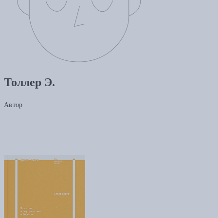
Толлер Э.
Автор