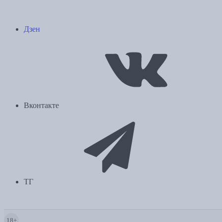
Дзен
Вконтакте
ТГ
18+