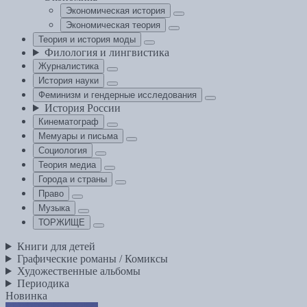
Экономическая история
Экономическая теория
Теория и история моды
Филология и лингвистика
Журналистика
История науки
Феминизм и гендерные исследования
История России
Кинематограф
Мемуары и письма
Социология
Теория медиа
Города и страны
Право
Музыка
ТОРЖИЩЕ
Книги для детей
Графические романы / Комиксы
Художественные альбомы
Периодика
Новинка