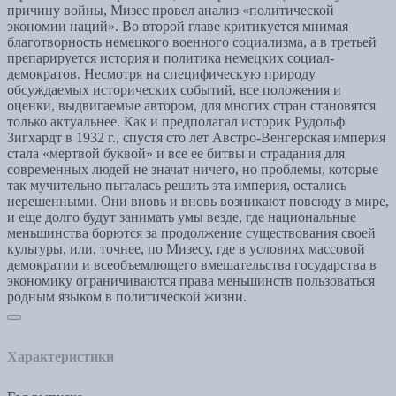
причину войны, Мизес провел анализ «политической
экономии наций». Во второй главе критикуется мнимая
благотворность немецкого военного социализма, а в третьей
препарируется история и политика немецких социал-
демократов. Несмотря на специфическую природу
обсуждаемых исторических событий, все положения и
оценки, выдвигаемые автором, для многих стран становятся
только актуальнее. Как и предполагал историк Рудольф
Зигхардт в 1932 г., спустя сто лет Австро-Венгерская империя
стала «мертвой буквой» и все ее битвы и страдания для
современных людей не значат ничего, но проблемы, которые
так мучительно пыталась решить эта империя, остались
нерешенными. Они вновь и вновь возникают повсюду в мире,
и еще долго будут занимать умы везде, где национальные
меньшинства борются за продолжение существования своей
культуры, или, точнее, по Мизесу, где в условиях массовой
демократии и всеобъемлющего вмешательства государства в
экономику ограничиваются права меньшинств пользоваться
родным языком в политической жизни.
Характеристики