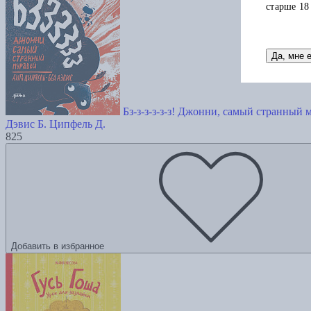
старше 18
Да, мне 
Бз-з-з-з-з-з! Джонни, самый странный 
Дэвис Б.
Ципфель Д.
825
Добавить в избранное