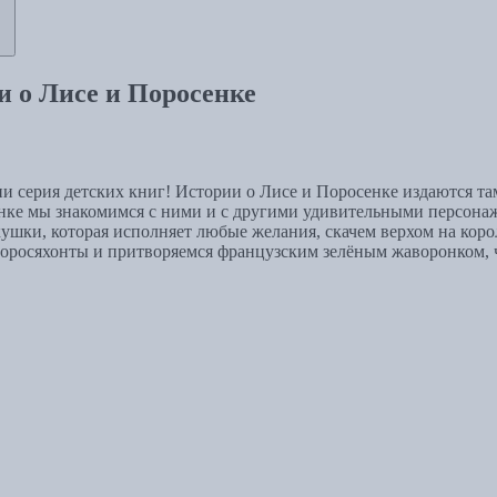
и о Лисе и Поросенке
и серия детских книг! Истории о Лисе и Поросенке издаются та
ке мы знакомимся с ними и с другими удивительными персонажам
кушки, которая исполняет любые желания, скачем верхом на кор
оросяхонты и притворяемся французским зелёным жаворонком, ч