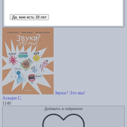
Да, мне есть 18 лет
Звуки? Это мы!
Аскари С.
1140
Добавить в избранное