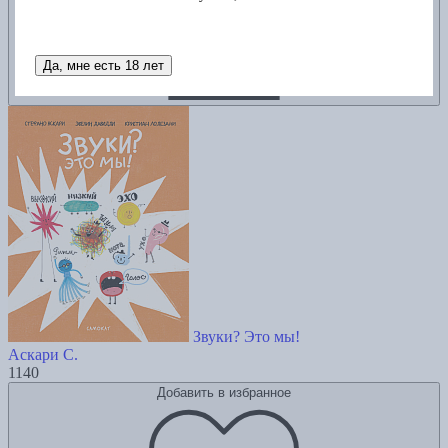
Да, мне есть 18 лет
Звуки? Это мы!
Аскари С.
1140
Добавить в избранное