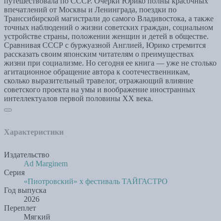
путешествовала по СССР. Очерки Юрико полны красочных
впечатлений от Москвы и Ленинграда, поездки по
Транссибирской магистрали до самого Владивостока, а также
точных наблюдений о жизни советских граждан, социальном
устройстве страны, положении женщин и детей в обществе.
Сравнивая СССР с буржуазной Англией, Юрико стремится
рассказать своим японским читателям о преимуществах
жизни при социализме. Но сегодня ее книга — уже не столько
агитационное обращение автора к соотечественникам,
сколько выразительный травелог, отражающий влияние
советского проекта на умы и воображение иностранных
интеллектуалов первой половины XX века.
Характеристики
Издательство
Ad Marginem
Серия
«Пиотровский» х фестиваль ТАЙГАСТРО
Год выпуска
2026
Переплет
Мягкий