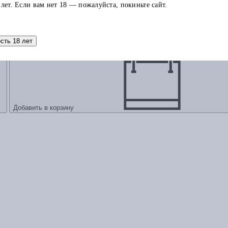
 лет. Если вам нет 18 — пожалуйста, покиньте сайт.
одолеть прокрастинацию и шаг за шагом идти к своим целям
есть 18 лет
Добавить в корзину