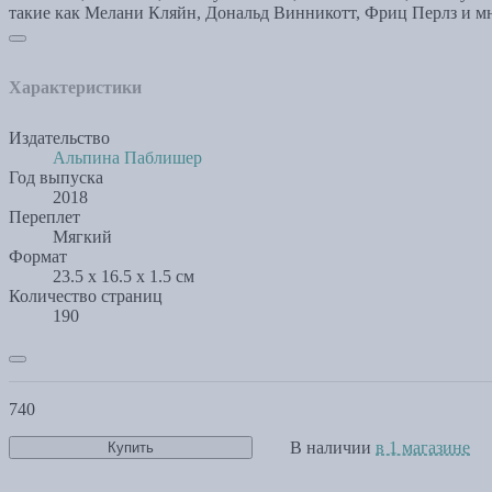
такие как Мелани Кляйн, Дональд Винникотт, Фриц Перлз и мн
Характеристики
Издательство
Альпина Паблишер
Год выпуска
2018
Переплет
Мягкий
Формат
23.5 x 16.5 x 1.5 см
Количество страниц
190
740
В наличии
в 1 магазине
Купить