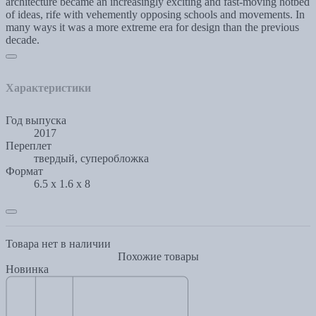
architecture became an increasingly exciting and fast-moving hotbed
of ideas, rife with vehemently opposing schools and movements. In
many ways it was a more extreme era for design than the previous
decade.
Характеристики
Год выпуска
2017
Переплет
твердый, суперобложка
Формат
6.5 x 1.6 x 8
Товара нет в наличии
Похожие товары
Новинка