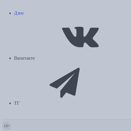
Дзен
Вконтакте
ТГ
18+