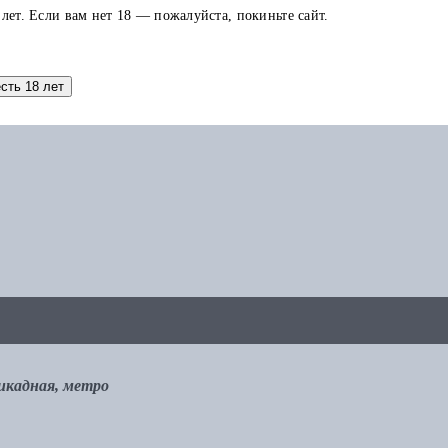
 лет. Если вам нет 18 — пожалуйста, покиньте сайт.
аток по карте можно использовать в других заказах.
есть 18 лет
рикадная, метро