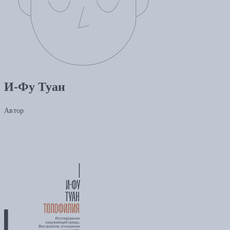
И-Фу Туан
Автор