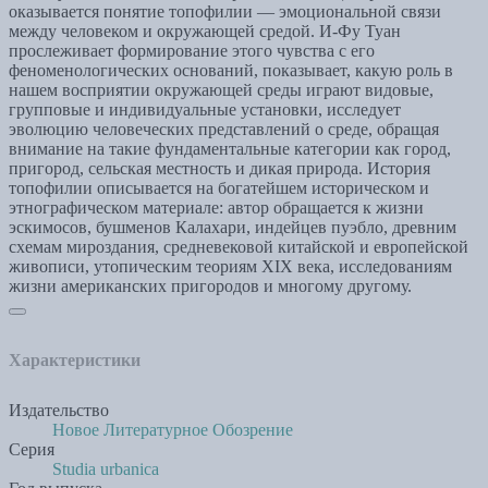
оказывается понятие топофилии — эмоциональной связи
между человеком и окружающей средой. И-Фу Туан
прослеживает формирование этого чувства с его
феноменологических оснований, показывает, какую роль в
нашем восприятии окружающей среды играют видовые,
групповые и индивидуальные установки, исследует
эволюцию человеческих представлений о среде, обращая
внимание на такие фундаментальные категории как город,
пригород, сельская местность и дикая природа. История
топофилии описывается на богатейшем историческом и
этнографическом материале: автор обращается к жизни
эскимосов, бушменов Калахари, индейцев пуэбло, древним
схемам мироздания, средневековой китайской и европейской
живописи, утопическим теориям XIX века, исследованиям
жизни американских пригородов и многому другому.
Характеристики
Издательство
Новое Литературное Обозрение
Серия
Studia urbanica