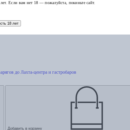
Книга в других изданиях
 лет. Если вам нет 18 — пожалуйста, покиньте сайт.
есть 18 лет
варягов до Лахта-центра и гастробаров
Добавить в корзину