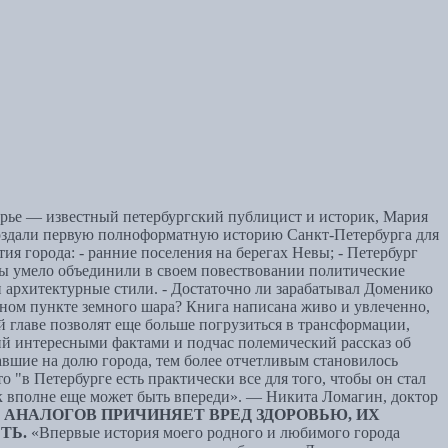
Лурье — известный петербургский публицист и историк, Мария
создали первую полноформатную историю Санкт-Петербурга для
ия города: - ранние поселения на берегах Невы; - Петербург
ры умело объединили в своем повествовании политические
 архитектурные стили. - Достаточно ли зарабатывал Доменико
ленном пункте земного шара? Книга написана живо и увлеченно,
й главе позволят еще больше погрузиться в трансформации,
й интересными фактами и подчас полемический рассказ об
авшие на долю города, тем более отчетливым становилось
 "в Петербурге есть практически все для того, чтобы он стал
век вполне еще может быть впереди». — Никита Ломагин, доктор
АНАЛОГОВ ПРИЧИНЯЕТ ВРЕД ЗДОРОВЬЮ, ИХ
ТЬ.
«Впервые история моего родного и любимого города