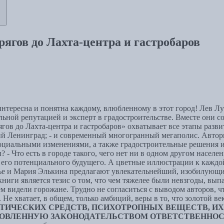
рягов до Лахта-центра и гастробаров
 интересна и понятна каждому, влюбленному в этот город! Лев 
ьной репутацией и эксперт в градостроительстве. Вместе они 
гов до Лахта-центра и гастробаров» охватывает все этапы развит
кий Ленинград; - и современный многогранный мегаполис. Авто
оциальными изменениями, а также градостроительные решения и
? - Что есть в городе такого, чего нет ни в одном другом насе
и его потенциального будущего. А цветные иллюстрации к каждо
ье и Мария Элькина предлагают увлекательнейший, изобилующи
иги является тезис о том, что чем тяжелее были невзгоды, вып
 видели горожане. Трудно не согласиться с выводом авторов, что
Не хватает, в общем, только амбиций, веры в то, что золотой 
ТИЧЕСКИХ СРЕДСТВ, ПСИХОТРОПНЫХ ВЕЩЕСТВ, ИХ 
НОВЛЕННУЮ ЗАКОНОДАТЕЛЬСТВОМ ОТВЕТСТВЕННОС