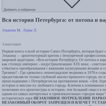
Добавить в избранное
Вся история Петербурга: от потопа и ва
Элькина М.
Лурье Л.
Аннотация
Первая книга о всей истории Санкт-Петербурга, которая будет
Элькина — архитектурный критик с безупречной профессионал
широкой аудитории. «Вся история Петербурга. От потопа и варя
как столицу империи; - индустриализацию XIX века; - советс
события и преобразования с важными культурными вехами и с
Трезини? - Где одевались ленинградские модники в 1970‑е годы
предоставляя не только глубокий анализ прошлого города, но 
происходившие с Петербургом на протяжении веков. «Лев Лур
истории и миссии их любимого города. Ключом к пониманию кн
почитание его архитектуры и истории, тем больший смысл в нем
одним из самых интересных и привлекательных городов мира". 
исторических наук
НЕЗАКОННОЕ ПОТРЕБЛЕНИЕ НАРКО
НЕЗАКОННЫЙ ОБОРОТ ЗАПРЕЩЕН И ВЛЕЧЕТ УСТА