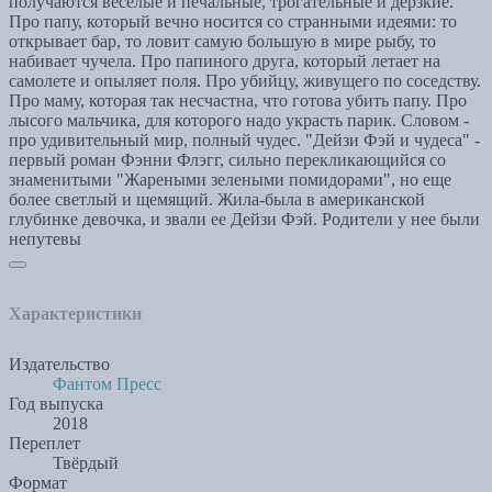
получаются веселые и печальные, трогательные и дерзкие.
Про папу, который вечно носится со странными идеями: то
открывает бар, то ловит самую большую в мире рыбу, то
набивает чучела. Про папиного друга, который летает на
самолете и опыляет поля. Про убийцу, живущего по соседству.
Про маму, которая так несчастна, что готова убить папу. Про
лысого мальчика, для которого надо украсть парик. Словом -
про удивительный мир, полный чудес. "Дейзи Фэй и чудеса" -
первый роман Фэнни Флэгг, сильно перекликающийся со
знаменитыми "Жареными зелеными помидорами", но еще
более светлый и щемящий. Жила-была в американской
глубинке девочка, и звали ее Дейзи Фэй. Родители у нее были
непутевы
Характеристики
Издательство
Фантом Пресс
Год выпуска
2018
Переплет
Твёрдый
Формат