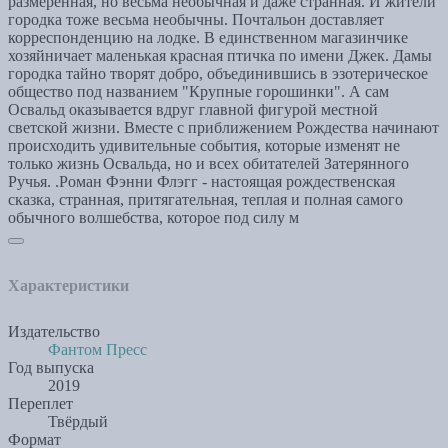
размеренная, но весьма необычная и даже странная. И жители
городка тоже весьма необычны. Почтальон доставляет
корреспонденцию на лодке. В единственном магазинчике
хозяйничает маленькая красная птичка по имени Джек. Дамы
городка тайно творят добро, объединившись в эзотерическое
общество под названием "Крупные горошинки". А сам
Освальд оказывается вдруг главной фигурой местной
светской жизни. Вместе с приближением Рождества начинают
происходить удивительные события, которые изменят не
только жизнь Освальда, но и всех обитателей Затерянного
Ручья. .Роман Фэнни Флэгг - настоящая рождественская
сказка, странная, притягательная, теплая и полная самого
обычного волшебства, которое под силу м
Характеристики
Издательство
Фантом Пресс
Год выпуска
2019
Переплет
Твёрдый
Формат