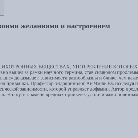
воими желаниями и настроением
ИХОТРОПНЫХ ВЕЩЕСТВАХ, УПОТРЕБЛЕНИЕ КОТОРЫХ 
л за рамки научного термина, став символом проблемы: на
анс» доказывает: зависимости разнообразны и ближе, чем каже
од привычки. Профессор-эндокринолог Ан Чхоль Ву, исследуя 
еденческой зависимости, которой управляет дофамин. Автор пред
мысл. Это путь к замене вредных привычек устойчивыми полезны