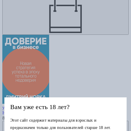
Доверие в бизнесе: Новая стратегия
Вам уже есть 18 лет?
успеха в эпоху тотального недоверия
Норка Д.
825
Этот сайт содержит материалы для взрослых и
Добавить в избранное
предназначен только для пользователей старше 18 лет.