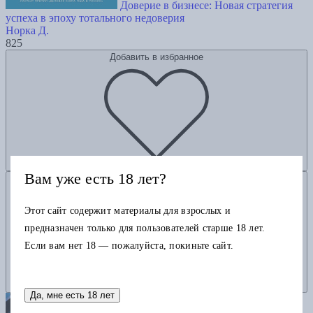
Доверие в бизнесе: Новая стратегия
успеха в эпоху тотального недоверия
Норка Д.
825
Добавить в избранное
Вам уже есть 18 лет?
Добавить в корзину
Этот сайт содержит материалы для взрослых и
предназначен только для пользователей старше 18 лет.
Если вам нет 18 — пожалуйста, покиньте сайт.
Да, мне есть 18 лет