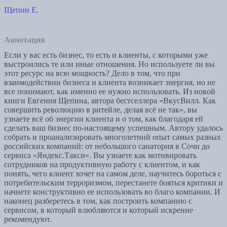
Щепин Е.
Аннотация
Если у вас есть бизнес, то есть и клиенты, с которыми уже
выстроились те или иные отношения. Но используете ли вы
этот ресурс на всю мощность? Дело в том, что при
взаимодействии бизнеса и клиента возникает энергия, но не
все понимают, как именно ее нужно использовать. Из новой
книги Евгения Щепина, автора бестселлера «ВкусВилл. Как
совершить революцию в ритейле, делая всё не так», вы
узнаете всё об энергии клиента и о том, как благодаря ей
сделать ваш бизнес по-настоящему успешным. Автору удалось
собрать и проанализировать многолетний опыт самых разных
российских компаний: от небольшого санатория в Сочи до
сервиса «Яндекс.Такси». Вы узнаете как мотивировать
сотрудников на продуктивную работу с клиентом, и как
понять, чего клиент хочет на самом деле, научитесь бороться с
потребительским терроризмом, перестанете бояться критики и
начнете конструктивно ее использовать во благо компании. И
наконец разберетесь в том, как построить компанию с
сервисом, в который влюбляются и который искренне
рекомендуют.