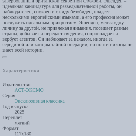
завербованный британской секретной службой. Эшенден –
идеальная кандидатура для разведывательной работы, он
наблюдателен, спокоен и с виду безобиден, владеет
несколькими европейскими языками, а его профессия может
послужить идеальным прикрытием. Эшенден, меняя одну
личину за другой, не привлекая внимания, посещает разные
страны, добывает и передает сведения, сопровождает и
вербует агентов. Он наблюдает за началом, иногда за
серединой или концом тайной операции, но почти никогда не
знает всей истории.
Характеристики
Издательство
АСТ-ЭКСМО
Серия
Эксклюзивная классика
Год выпуска
2025
Переплет
мягкий
Формат
117х180