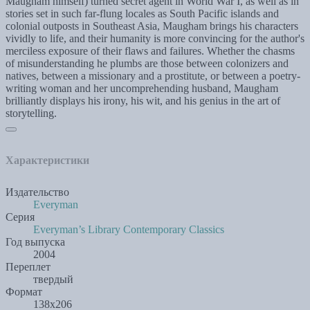
Maugham himself) turned secret agent in World War I, as well as in
stories set in such far-flung locales as South Pacific islands and
colonial outposts in Southeast Asia, Maugham brings his characters
vividly to life, and their humanity is more convincing for the author's
merciless exposure of their flaws and failures. Whether the chasms
of misunderstanding he plumbs are those between colonizers and
natives, between a missionary and a prostitute, or between a poetry-
writing woman and her uncomprehending husband, Maugham
brilliantly displays his irony, his wit, and his genius in the art of
storytelling.
Характеристики
Издательство
Everyman
Серия
Everyman’s Library Contemporary Classics
Год выпуска
2004
Переплет
твердый
Формат
138х206