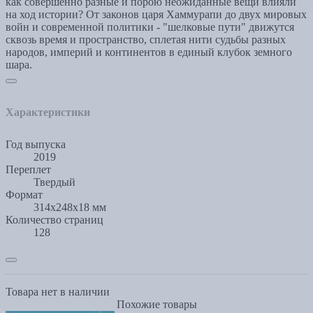
как совершенно разные и порою неожиданные вещи влияли
на ход истории? От законов царя Хаммурапи до двух мировых
войн и современной политики - "шелковые пути" движутся
сквозь время и пространство, сплетая нити судьбы разных
народов, империй и континентов в единый клубок земного
шара.
Характеристики
Год выпуска
2019
Переплет
Твердый
Формат
314x248x18 мм
Количество страниц
128
Товара нет в наличии
Похожие товары