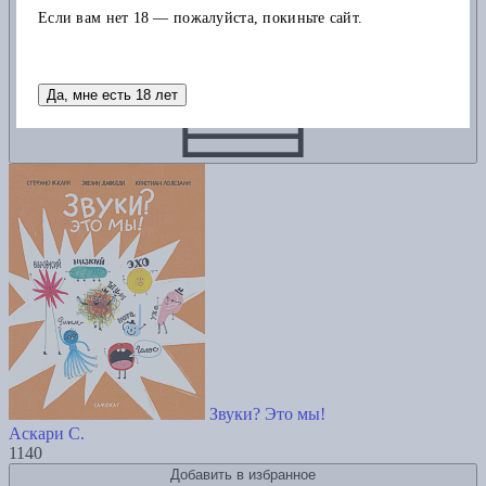
Если вам нет 18 — пожалуйста, покиньте сайт.
Да, мне есть 18 лет
Звуки? Это мы!
Аскари С.
1140
Добавить в избранное