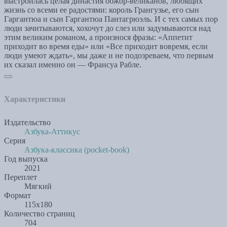
выстроилась целая династия обжор-великанов, любящих
жизнь со всеми ее радостями: король Грангузье, его сын
Гаргантюа и сын Гаргантюа Пантагрюэль. И с тех самых пор
люди зачитываются, хохочут до слез или задумываются над
этим великим романом, а произнося фразы: «Аппетит
приходит во время еды» или «Все приходит вовремя, если
люди умеют ждать», мы даже и не подозреваем, что первым
их сказал именно он — Франсуа Рабле.
Характеристики
Издательство
Азбука-Аттикус
Серия
Азбука-классика (pocket-book)
Год выпуска
2021
Переплет
Мягкий
Формат
115х180
Количество страниц
704