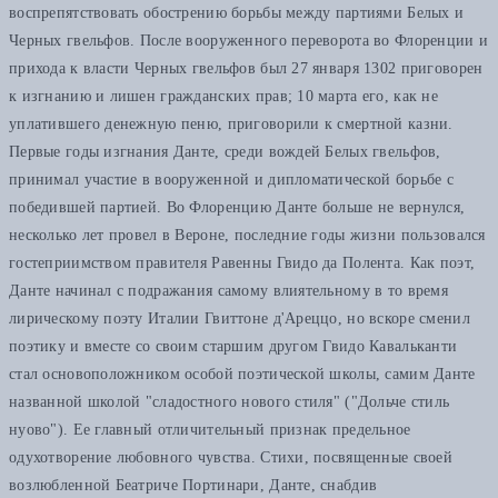
воспрепятствовать обострению борьбы между партиями Белых и
Черных гвельфов. После вооруженного переворота во Флоренции и
прихода к власти Черных гвельфов был 27 января 1302 приговорен
к изгнанию и лишен гражданских прав; 10 марта его, как не
уплатившего денежную пеню, приговорили к смертной казни.
Первые годы изгнания Данте, среди вождей Белых гвельфов,
принимал участие в вооруженной и дипломатической борьбе с
победившей партией. Во Флоренцию Данте больше не вернулся,
несколько лет провел в Вероне, последние годы жизни пользовался
гостеприимством правителя Равенны Гвидо да Полента. Как поэт,
Данте начинал с подражания самому влиятельному в то время
лирическому поэту Италии Гвиттоне д'Ареццо, но вскоре сменил
поэтику и вместе со своим старшим другом Гвидо Кавальканти
стал основоположником особой поэтической школы, самим Данте
названной школой "сладостного нового стиля" ("Дольче стиль
нуово"). Ее главный отличительный признак предельное
одухотворение любовного чувства. Стихи, посвященные своей
возлюбленной Беатриче Портинари, Данте, снабдив