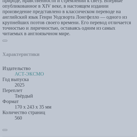
природе, нравственности и стремлении к свету. Впервые
опубликованное в XIV веке, в настоящем издании
произведение представлено в классическом переводе на
английский язык Генри Уодсворта Лонгфелло — одного из
крупнейших поэтов своего времени. Его перевод отличается
точностью и лиричностью, оставаясь одним из самых
читаемых в англоязычном мире.
Характеристики
Издательство
АСТ-ЭКСМО
Год выпуска
2025
Переплет
Твёрдый
Формат
170 х 243 x 35 мм
Количество страниц
560