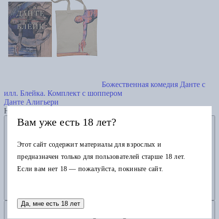
Божественная комедия Данте с
илл. Блейка. Комплект с шоппером
Данте Алигьери
Нет в наличии
Вам уже есть 18 лет?
Добавить в избранное
Этот сайт содержит материалы для взрослых и
предназначен только для пользователей старше 18 лет.
Если вам нет 18 — пожалуйста, покиньте сайт.
Да, мне есть 18 лет
Добавить в корзину