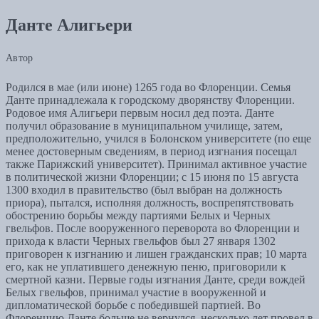
Данте Алигьери
Автор
Родился в мае (или июне) 1265 года во Флоренции. Семья
Данте принадлежала к городскому дворянству Флоренции.
Родовое имя Алигьери первым носил дед поэта. Данте
получил образование в муниципальном училище, затем,
предположительно, учился в Болонском университете (по еще
менее достоверным сведениям, в период изгнания посещал
также Парижский университет). Принимал активное участие
в политической жизни Флоренции; с 15 июня по 15 августа
1300 входил в правительство (был выбран на должность
приора), пытался, исполняя должность, воспрепятствовать
обострению борьбы между партиями Белых и Черных
гвельфов. После вооруженного переворота во Флоренции и
прихода к власти Черных гвельфов был 27 января 1302
приговорен к изгнанию и лишен гражданских прав; 10 марта
его, как не уплатившего денежную пеню, приговорили к
смертной казни. Первые годы изгнания Данте, среди вождей
Белых гвельфов, принимал участие в вооруженной и
дипломатической борьбе с победившей партией. Во
Флоренцию Данте больше не вернулся, несколько лет провел в