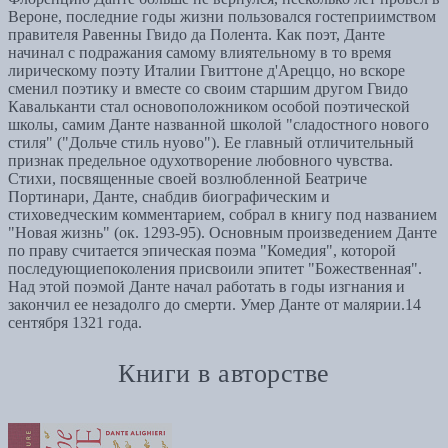
Вероне, последние годы жизни пользовался гостеприимством
правителя Равенны Гвидо да Полента. Как поэт, Данте
начинал с подражания самому влиятельному в то время
лирическому поэту Италии Гвиттоне д'Ареццо, но вскоре
сменил поэтику и вместе со своим старшим другом Гвидо
Кавальканти стал основоположником особой поэтической
школы, самим Данте названной школой "сладостного нового
стиля" ("Дольче стиль нуово"). Ее главный отличительный
признак предельное одухотворение любовного чувства.
Стихи, посвященные своей возлюбленной Беатриче
Портинари, Данте, снабдив биографическим и
стиховедческим комментарием, собрал в книгу под названием
"Новая жизнь" (ок. 1293-95). Основным произведением Данте
по праву считается эпическая поэма "Комедия", которой
последующиепоколения присвоили эпитет "Божественная".
Над этой поэмой Данте начал работать в годы изгнания и
закончил ее незадолго до смерти. Умер Данте от малярии.14
сентября 1321 года.
Книги в авторстве