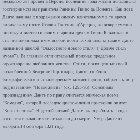
несколько лет провел в Вероне, последние годы жизни пользовался
гостеприимством правителя Равенны Гвидо да Полента. Как поэт,
Данте начинал с подражания самому влиятельному в то время
лирическому поэту Италии Гвиттоне д'Ареццо, но вскоре сменил
поэтику и вместе со своим старшим другом Гвидо Кавальканти
стал основоположником особой поэтической школы, самим Данте
названной школой "сладостного нового стиля" ("Дольче стиль
нуово"). Ее главный отличительный признак предельное
одухотворение любовного чувства. Стихи, посвященные своей
возлюбленной Беатриче Портинари, Данте, снабдив
биографическим и стиховедческим комментарием, собрал в книгу
под названием "Новая жизнь" (ок. 1293-95). Основным
произведением Данте по праву считается эпическая поэма
"Комедия", которой последующиепоколения присвоили эпитет
"Божественная". Над этой поэмой Данте начал работать в годы
изгнания и закончил ее незадолго до смерти. Умер Данте от
малярии.14 сентября 1321 года.