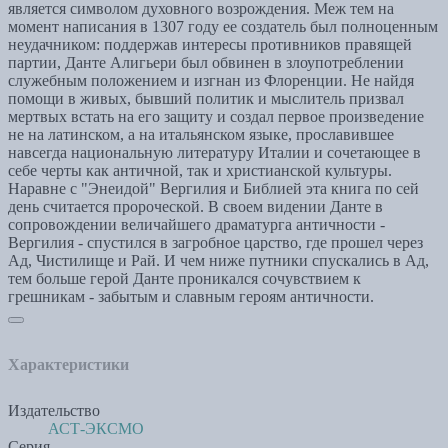
является символом духовного возрождения. Меж тем на
момент написания в 1307 году ее создатель был полноценным
неудачником: поддержав интересы противников правящей
партии, Данте Алигьери был обвинен в злоупотреблении
служебным положением и изгнан из Флоренции. Не найдя
помощи в живых, бывший политик и мыслитель призвал
мертвых встать на его защиту и создал первое произведение
не на латинском, а на итальянском языке, прославившее
навсегда национальную литературу Италии и сочетающее в
себе черты как античной, так и христианской культуры.
Наравне с "Энеидой" Вергилия и Библией эта книга по сей
день считается пророческой. В своем видении Данте в
сопровождении величайшего драматурга античности -
Вергилия - спустился в загробное царство, где прошел через
Ад, Чистилище и Рай. И чем ниже путники спускались в Ад,
тем больше герой Данте проникался сочувствием к
грешникам - забытым и славным героям античности.
Характеристики
Издательство
АСТ-ЭКСМО
Серия