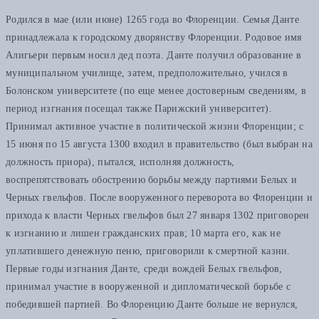
Родился в мае (или июне) 1265 года во Флоренции. Семья Данте
принадлежала к городскому дворянству Флоренции. Родовое имя
Алигьери первым носил дед поэта. Данте получил образование в
муниципальном училище, затем, предположительно, учился в
Болонском университете (по еще менее достоверным сведениям, в
период изгнания посещал также Парижский университет).
Принимал активное участие в политической жизни Флоренции; с
15 июня по 15 августа 1300 входил в правительство (был выбран на
должность приора), пытался, исполняя должность,
воспрепятствовать обострению борьбы между партиями Белых и
Черных гвельфов. После вооруженного переворота во Флоренции и
прихода к власти Черных гвельфов был 27 января 1302 приговорен
к изгнанию и лишен гражданских прав; 10 марта его, как не
уплатившего денежную пеню, приговорили к смертной казни.
Первые годы изгнания Данте, среди вождей Белых гвельфов,
принимал участие в вооруженной и дипломатической борьбе с
победившей партией. Во Флоренцию Данте больше не вернулся,