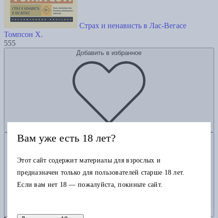
Страх и ненависть в Лас-Вегасе
Томпсон Х.
555
Добавить в избранное
Вам уже есть 18 лет?
Добавить в корзину
Этот сайт содержит материалы для взрослых и
предназначен только для пользователей старше 18 лет.
Если вам нет 18 — пожалуйста, покиньте сайт.