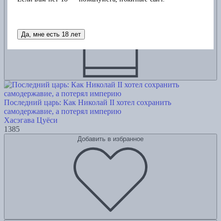
Да, мне есть 18 лет
Последний царь: Как Николай II хотел сохранить
самодержавие, а потерял империю
Хасэгава Цуёси
1385
Добавить в избранное