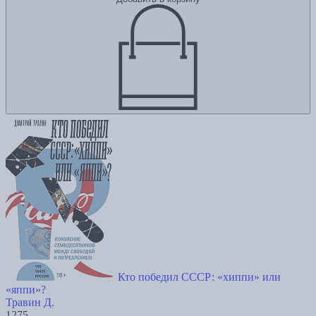
Кто победил СССР: «хиппи» или
«яппи»?
Травин Д.
1275