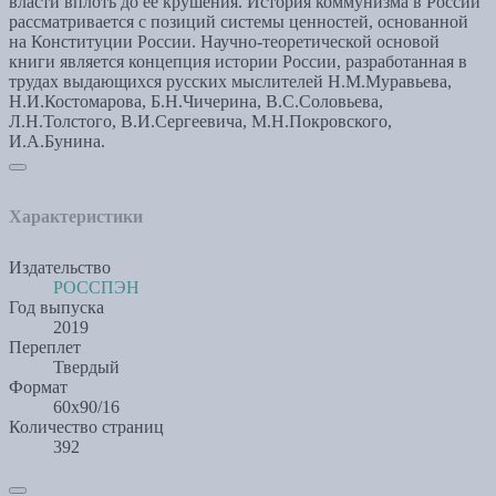
власти вплоть до ее крушения. История коммунизма в России
рассматривается с позиций системы ценностей, основанной
на Конституции России. Научно-теоретической основой
книги является концепция истории России, разработанная в
трудах выдающихся русских мыслителей Н.М.Муравьева,
Н.И.Костомарова, Б.Н.Чичерина, В.С.Соловьева,
Л.Н.Толстого, В.И.Сергеевича, М.Н.Покровского,
И.А.Бунина.
Характеристики
Издательство
РОССПЭН
Год выпуска
2019
Переплет
Твердый
Формат
60x90/16
Количество страниц
392