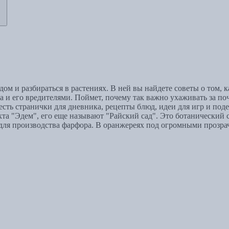
ом и разбираться в растениях. В ней вы найдете советы о том, 
 и его вредителями. Поймет, почему так важно ухаживать за поч
есть странички для дневника, рецепты блюд, идеи для игр и подел
та "Эдем", его еще называют "Райский сад". Это ботанический 
ну для производства фарфора. В оранжереях под огромными проз