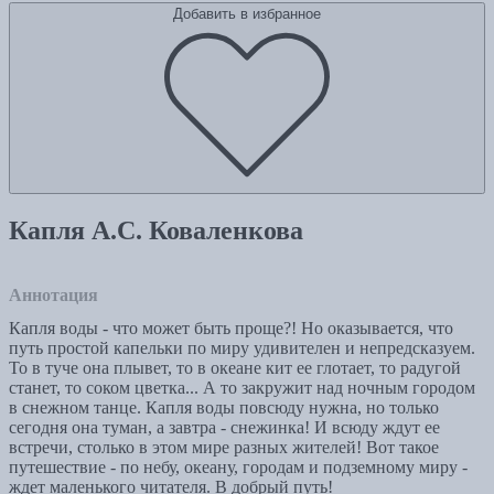
Добавить в избранное
Капля А.С. Коваленкова
Аннотация
Капля воды - что может быть проще?! Но оказывается, что
путь простой капельки по миру удивителен и непредсказуем.
То в туче она плывет, то в океане кит ее глотает, то радугой
станет, то соком цветка... А то закружит над ночным городом
в снежном танце. Капля воды повсюду нужна, но только
сегодня она туман, а завтра - снежинка! И всюду ждут ее
встречи, столько в этом мире разных жителей! Вот такое
путешествие - по небу, океану, городам и подземному миру -
ждет маленького читателя. В добрый путь!