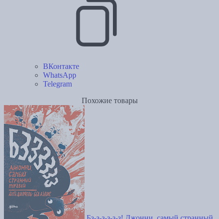
ВКонтакте
WhatsApp
Telegram
Похожие товары
Бз-з-з-з-з-з! Джонни, самый странный