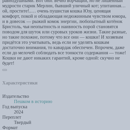
равнодушными. Вот они: вечно ворчащий, но не лишённый
мудрости старик Мерлин, бывший уличный кот; упитанная…
ой, простите!..… очень пушистая кошка Юзу, ценящая
комфорт, покой и обладающая недюжинным чувством юмора,
и в довесок — рыжий комок энергии, любопытный котёнок
Бристоль, чья неопытность и наивность порой становятся
поводом для шуток или суровых уроков жизни. Такие разные,
но такие похожие, потому что все они — кошки! И хозяевам
придётся это учитывать, ведь если не уделять кошкам
достаточно внимания, то кавардак обеспечен. Впрочем, даже
если до мелочей соблюдать все тонкости содержания — тоже!
Кошки не дают никаких гарантий, кроме одной: скучно не
будет!
Характеристики
Издательство
Пешком в историю
Год выпуска
2024
Переплет
Твердый
Формат