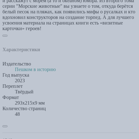
и расскажут с морем (а то и океаном) юмора. Из второго тома
серии "Морские животные" вы узнаете о том, откуда берётся
белый песок на пляжах, как появились мифы о русалках и кто
вдохновил конструкторов на создание торпед. А для лучшего
усвоения материала на страницах книги есть «визитные
карточки» героев!
Характеристики
Издательство
Пешком в историю
Год выпуска
2023
Переплет
Твёрдый
Формат
293x215x9 мм
Количество страниц
48