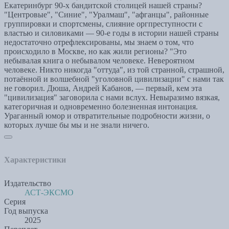
Екатеринбург 90-х бандитской столицей нашей страны?
"Центровые", "Синие", "Уралмаш", "афганцы", районные
группировки и спортсмены, слияние оргпреступности с
властью и силовиками — 90-е годы в истории нашей страны
недостаточно отрефлексированы, мы знаем о том, что
происходило в Москве, но как жили регионы? "Это
небывалая книга о небывалом человеке. Невероятном
человеке. Никто никогда "оттуда", из той странной, страшной,
потаённой и волшебной "уголовной цивилизации" с нами так
не говорил. Дюша, Андрей Кабанов, — первый, кем эта
"цивилизация" заговорила с нами вслух. Невыразимо вязкая,
категоричная и одновременно болезненная интонация.
Ураганный юмор и отвратительные подробности жизни, о
которых лучше бы мы и не знали ничего.
Характеристики
Издательство
АСТ-ЭКСМО
Серия
Год выпуска
2025