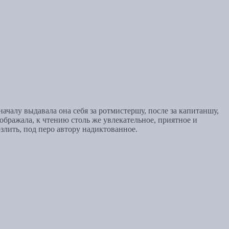
алу выдавала она себя за ротмистершу, после за капитаншу,
зображала, к чтению столь же увлекательное, приятное и
злить, под перо автору надиктованное.