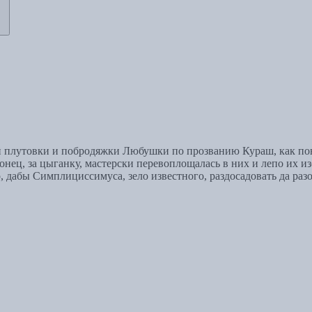
плутовки и побродяжки Любушки по прозванию Кураш, как понач
конец, за цыганку, мастерски перевоплощалась в них и лепо их и
 дабы Симплициссимуса, зело известного, раздосадовать да разо