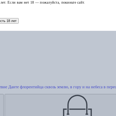
 лет. Если вам нет 18 — пожалуйста, покиньте сайт.
есть 18 лет
Добавить в корзину
вие Данте флорентийца сквозь землю, в гору и на небеса в пер