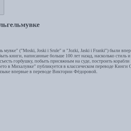
ильгельмувке
вке" ("Moski, Joski i Srule" и "Jozki, Jaski i Franki") были вп
ть книги, написанные больше 100 лет назад, насколько стиль и 
о съесть горбушку, побыть присяжным на суде, построить корабли
ето в Михалувке" публикуется в классическом переводе Кинги С
 языке впервые в переводе Виктории Фёдоровой.