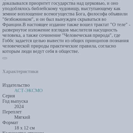
доказывался приоритет государства над церковью, и оно
уподоблялось библейскому чудовищу, выступающему как
земное воплощение всемогущества Бога, философа объявили
"безбожником", и он был вынужден скрываться во
Франции.В настоящее издание также вошел трактат "О теле" -
развернутое изложение взглядов мыслителя насущность
человека, а также сочинение "Человеческая природа", где
Гоббс задается целью вывести из общих принципов познания
человеческой природы практические правила, согласно
которым люди ведут себя в обществе.
Характеристики
Издательство
АСТ-ЭКСМО
Серия
Год выпуска
2024
Переплет
Мягкий
Формат
18 x 12 см