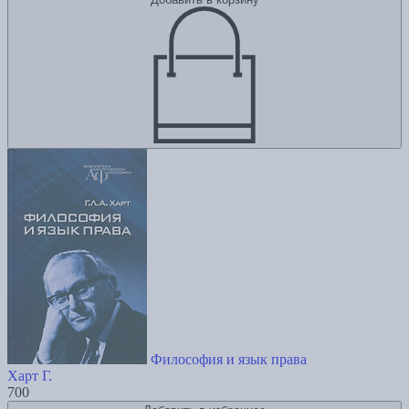
Философия и язык права
Харт Г.
700