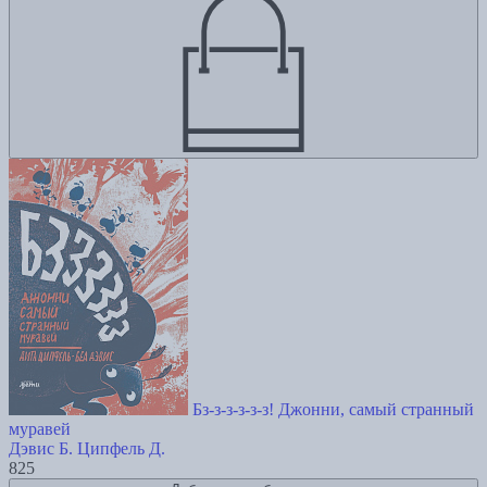
Бз-з-з-з-з-з! Джонни, самый странный
муравей
Дэвис Б.
Ципфель Д.
825