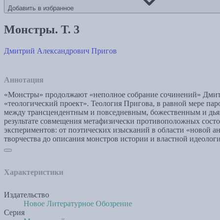
Добавить в избранное
Монстры. Т. 3
Дмитрий Александрович Пригов
Аннотация
«Монстры» продолжают «неполное собрание сочинений» Дмитр
«теологический проект». Теология Пригова, в равной мере пар
между трансцендентным и повседневным, божественным и дьяв
результате совмещения метафизически противоположных состо
экспериментов: от поэтических изысканий в области «новой а
творчества до описания монстров истории и властной идеолог
Характеристики
Издательство
Новое Литературное Обозрение
Серия