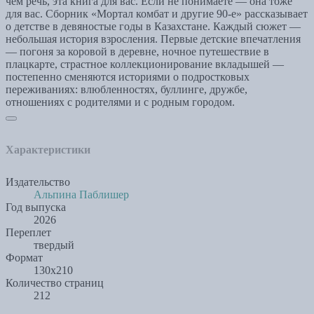
чем речь, эта книга для вас. Если не понимаете — она тоже
для вас. Сборник «Мортал комбат и другие 90-е» рассказывает
о детстве в девяностые годы в Казахстане. Каждый сюжет —
небольшая история взросления. Первые детские впечатления
— погоня за коровой в деревне, ночное путешествие в
плацкарте, страстное коллекционирование вкладышей —
постепенно сменяются историями о подростковых
переживаниях: влюбленностях, буллинге, дружбе,
отношениях с родителями и с родным городом.
Характеристики
Издательство
Альпина Паблишер
Год выпуска
2026
Переплет
твердый
Формат
130х210
Количество страниц
212