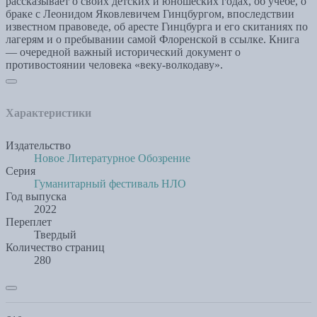
рассказывает о своих детских и юношеских годах, об учебе, о
браке с Леонидом Яковлевичем Гинцбургом, впоследствии
известном правоведе, об аресте Гинцбурга и его скитаниях по
лагерям и о пребывании самой Флоренской в ссылке. Книга
— очередной важный исторический документ о
противостоянии человека «веку-волкодаву».
Характеристики
Издательство
Новое Литературное Обозрение
Серия
Гуманитарный фестиваль НЛО
Год выпуска
2022
Переплет
Твердый
Количество страниц
280